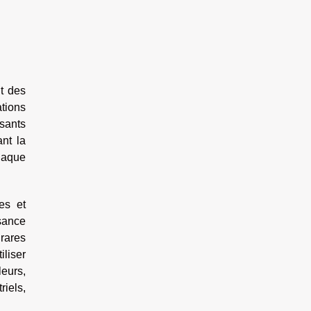
t des
ations
sants
ant la
chaque
es et
ssance
 rares
iliser
eurs,
riels,