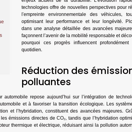
enjeux actuels de la durabilité. L’évolution rapid
technologies offre de nouvelles perspectives pour r
l'empreinte environnementale des véhicules, to
optimisant leur performance et leur longévité. Pl
ue
dans une analyse détaillée des avancées majeure
s
façonnent l’avenir de la mobilité responsable et déc
pourquoi ces progrès influencent profondément 
quotidien.
Réduction des émissio
polluantes
 automobile repose aujourd’hui sur l’intégration de technol
automobile et à favoriser la transition écologique. Les systè
ication et l’hybridation, constituent des avancées majeures. G
ner les émissions directes de CO₂, tandis que l’hybridation optim
ur thermique et électrique, réduisant ainsi la pollution auto