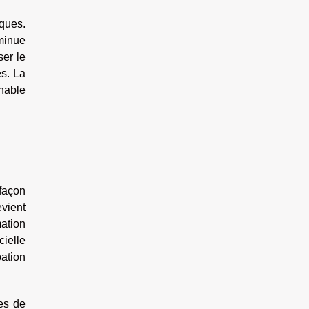
ques.
minue
ser le
es. La
nable
 façon
evient
mation
cielle
pation
es de