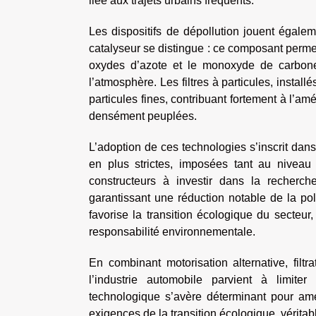
liée aux trajets urbains fréquents.
Les dispositifs de dépollution jouent égale
catalyseur se distingue : ce composant perme
oxydes d’azote et le monoxyde de carbone
l’atmosphère. Les filtres à particules, instal
particules fines, contribuant fortement à l’amé
densément peuplées.
L’adoption de ces technologies s’inscrit d
en plus strictes, imposées tant au niveau n
constructeurs à investir dans la recherch
garantissant une réduction notable de la po
favorise la transition écologique du secteu
responsabilité environnementale.
En combinant motorisation alternative, filt
l’industrie automobile parvient à limite
technologique s’avère déterminant pour amél
exigences de la transition écologique, véritab