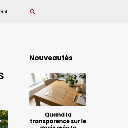
éral
Nouveautés
s
Quand la
transparence sur le
devis crée la