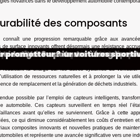
logies novatrices dans le développement automobile contempora
durabilité des composants
s connaît une progression remarquable grâce aux avancé
 de surface innovants offrent désormais une résistance accrue
timal pour changer de pare-brise
défauts du système de contrôle de
on de carburant en ville ?
rique transforment l'univers des
ce à un pneu endommagé?
ile pour votre véhicule ?
entreprise assure le lavage auto à
de remorquage fiable et rapide
surance pour votre véhicule
 modernes transforment l'entretie
cessoires pour votre véhicule
hicule hybride adapté à vos besoin
 des SUV électriques et leur impa
ulier de votre automobile
s pour des travaux de mécanique ?
 location de voitures à long term
eries lithium pour voitures sporti
ou danger ?
ir prometteur ?
pellier, les particuliers misent s
abilité des pièces mécaniques dans des conditions variées. Le r
recharge local
e renforcé, permet de fabriquer des éléments à la fois lége
n réduisant la charge sur les autres systèmes du véhicule. 
’utilisation de ressources naturelles et à prolonger la vie uti
ence de remplacement et la génération de déchets industriels.
rendue possible par l’emploi de capteurs intelligents, transfo
rie automobile. Ces capteurs surveillent en temps réel l’éta
faillances avant qu’elles ne surviennent. Grâce à cette app
fiées, ce qui diminue considérablement les coûts d’entretien et
ériaux composites innovants et nouvelles pratiques de mainte
utomobiles et représente une avancée significative vers une ind