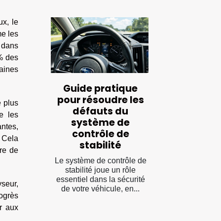
ux, le
me les
 dans
 % des
baines
Guide pratique
pour résoudre les
 plus
défauts du
e les
système de
ntes,
contrôle de
. Cela
stabilité
re de
Le système de contrôle de
stabilité joue un rôle
essentiel dans la sécurité
yseur,
de votre véhicule, en...
ogrès
r aux