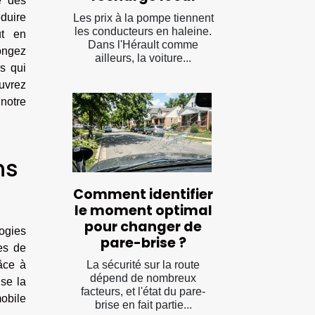
e des
éduire
Les prix à la pompe tiennent
les conducteurs en haleine.
ut en
Dans l'Hérault comme
ongez
ailleurs, la voiture...
s qui
ouvrez
notre
ns
Comment identifier
le moment optimal
pour changer de
ogies
pare-brise ?
mes de
La sécurité sur la route
râce à
dépend de nombreux
ise la
facteurs, et l'état du pare-
mobile
brise en fait partie...