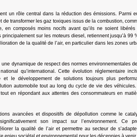
ment un rôle central dans la réduction des émissions. Parmi e
t de transformer les gaz toxiques issus de la combustion, com
, en composés moins nocifs avant qu’ils ne soient libérés
lés principalement sur les moteurs diesel, retiennent jusqu’à 99
lioration de la qualité de l’air, en particulier dans les zones ur
ans une dynamique de respect des normes environnementales de
ational qu’international. Cette évolution réglementaire incit
e et le développement de solutions toujours plus performa
llution automobile tout au long du cycle de vie des véhicules
r, tout en répondant aux attentes des consommateurs en matiè
rations avancées et dispositifs de dépollution comme le catal
r significativement son impact sur l’environnement. Ce pr
iorer la qualité de l’air et permettre au secteur de s’adapte
le enjeu sociétal et environnemental pour les décennies à venir.